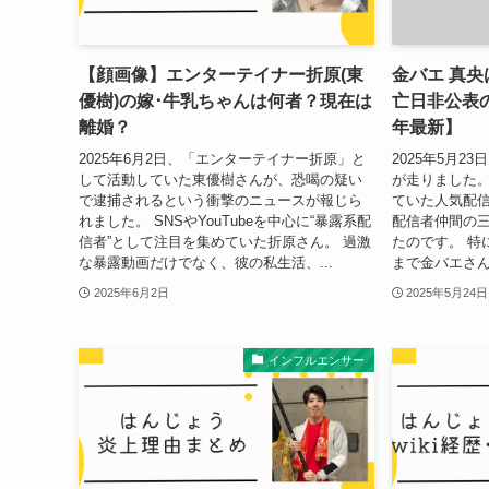
【顔画像】エンターテイナー折原(東
金バエ 真
優樹)の嫁･牛乳ちゃんは何者？現在は
亡日非公表の
離婚？
年最新】
2025年6月2日、「エンターテイナー折原」と
2025年5月
して活動していた東優樹さんが、恐喝の疑い
が走りました。
で逮捕されるという衝撃のニュースが報じら
ていた人気配
れました。 SNSやYouTubeを中心に“暴露系配
配信者仲間の
信者”として注目を集めていた折原さん。 過激
たのです。 特
な暴露動画だけでなく、彼の私生活、...
まで金バエさん
2025年6月2日
2025年5月24日
インフルエンサー