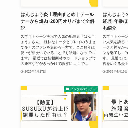
はんじょう炎上理由まとめ｜テール
はんじょうの
ナーから焼肉･200円オリパまで全解
経歴･年齢
説
も紹介
スプラトゥーン実況で人気の配信者「はんじ
スプラトゥー
ょう」さん。 軽快なトークとプレイのうまさ
い人気を誇る「
で多くのファンを集める一方で、ここ数年は
ークと神がか
炎上が相次いでいることでも話題になってい
ンを魅了し、You
ます。 最近では情報商材やカードショップで
す。 最近では
の発言などがきっかけで騒ぎに…！ で...
営をめぐる炎上
2025年4月17日
2025年4月16日
インフルエンサー