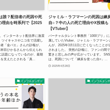
央は誰？配信者の死因や死
ジャミル・ラフマーンの死因は練
理由を時系列で【2025
自○？中の人の死亡理由やX投稿も
【VTuber】
23日、インターネット配信界に激震
バーチャルタレント事務所「1000プリ」に
 ツイキャスやニコ生で活躍し
属していたVtuber、ジャミル・ラフマーン
信者「金バエ」さんの訃報が、
んが、2025年3月11日に亡くなったことが
三杯目ひかるさんから伝えられ
されました。 突然の訃報に、ファンの間
に話題になっているのが、最期
驚きと悲しみの声が広がっています。 SN
を支えたとされる「真...
は、死因について「練炭を使った自○」...
2025年4月28日
インフルエンサー
インフルエン