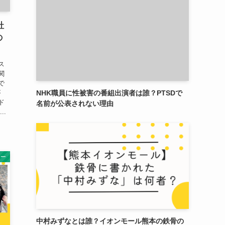
社
の
ス
関
で
NHK職員に性被害の番組出演者は誰？PTSDで
が
ド
名前が公表されない理由
..
サー
中村みずなとは誰？イオンモール熊本の鉄骨の