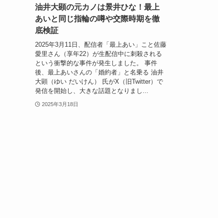
油井大顕の元カノは景井ひな！最上
あいと同じ指輪の噂や交際時期を徹
底検証
2025年3月11日、配信者「最上あい」こと佐藤
愛里さん（享年22）が生配信中に刺殺される
という衝撃的な事件が発生しました。 事件
後、最上あいさんの「婚約者」と名乗る 油井
大顕（ゆい だいけん） 氏がX（旧Twitter）で
発信を開始し、大きな話題となりまし...
2025年3月18日