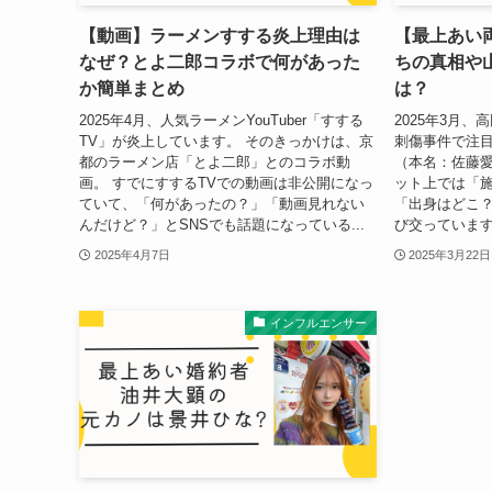
【動画】ラーメンすする炎上理由は
【最上あい
なぜ？とよ二郎コラボで何があった
ちの真相や
か簡単まとめ
は？
2025年4月、人気ラーメンYouTuber「すする
2025年3月
TV」が炎上しています。 そのきっかけは、京
刺傷事件で注
都のラーメン店「とよ二郎」とのコラボ動
（本名：佐藤愛
画。 すでにすするTVでの動画は非公開になっ
ット上では「
ていて、「何があったの？」「動画見れない
「出身はどこ
んだけど？」とSNSでも話題になっている...
び交っています
2025年4月7日
2025年3月22日
インフルエンサー