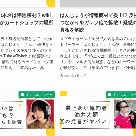
本名は坪池勝史!? wiki
はんじょうが情報商材で炎上!? 反
ほかカードショップの場所
つながりをガレソ砲で拡散！疑惑
真相を解説
ン界の有名配信者として、根強
スプラトゥーンの実況で人気を集めていた
はんじょう」さん。 軽快なト
トリーマー「はんじょう」さんが、過去に
ったプレイスキルで多くのファ
与していたとされる情報商材ビジネスの件
TubeやTwitchでも活躍中で
炎上中です。 SNS上では「反社とのつな
、情報商材やカードショップ運
り」や「マルチ商法疑惑」などのキーワー
に加え、「本名は坂上真...
が飛び交い、注目を集めています。 今回は.
2025年4月16日
インフルエンサー
インフルエン