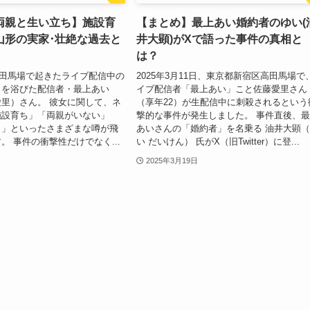
両親と生い立ち】施設育
【まとめ】最上あい婚約者のゆい(
山形の実家･壮絶な過去と
井大顕)がXで語った事件の真相と
は？
、高田馬場で起きたライブ配信中の
2025年3月11日、東京都新宿区高田馬場で
目を浴びた配信者・最上あい
イブ配信者「最上あい」こと佐藤愛里さん
里）さん。 彼女に関して、ネ
（享年22）が生配信中に刺殺されるという
施設育ち」「両親がいない」
撃的な事件が発生しました。 事件直後、
？」といったさまざまな噂が飛
あいさんの「婚約者」を名乗る 油井大顕
。 事件の衝撃性だけでなく...
い だいけん） 氏がX（旧Twitter）に登...
2025年3月19日