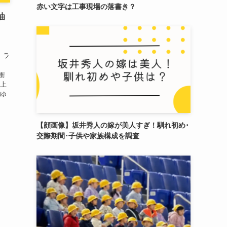
赤い文字は工事現場の落書き？
油
、ラ
衝
最上
（ゆ
【顔画像】坂井秀人の嫁が美人すぎ！馴れ初め･
交際期間･子供や家族構成を調査